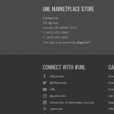
UNL MARKETPLACE STORE
Contact Us
212 Ag Hall
Lincoln, NE 68583-0703
T: (402) 472-2966
F: (402) 472-5557
®
This site is powered by
Magento
CONNECT WITH #UNL
CA
UNLincoln
Dir
@UNLincoln
Emp
UNL
Eve
@unlincoln
Libr
University of Nebraska–Lincoln
Map
unlincoln
Off