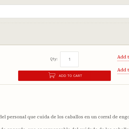
Add t
Qty:
Add 
ADD TO CART
el personal que cuida de los caballos en un corral de eng