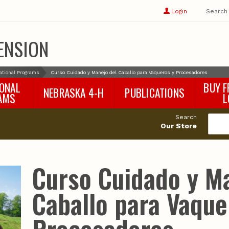
Show
user
Login
Search
profile
options
ENSION
ational Programs
Curso Cuidado y Manejo del Caballo para Vaqueros y Procesadores
IONAL
BUY F
NEBRASKA 4-H
PUBLICATIONS
AMS
L
4-H Curriculum
Agricultural Economics
d
Search
4-H Programs
Agronomy & Horticulture
tat
Our Store
Animal Science
Disaster Ed & Safety
Entomology
Curso Cuidado y M
Foods & Nutrition
Forestry
Caballo para Vaque
Home & Garden
Pesticides
Plant Pathology
Water Management