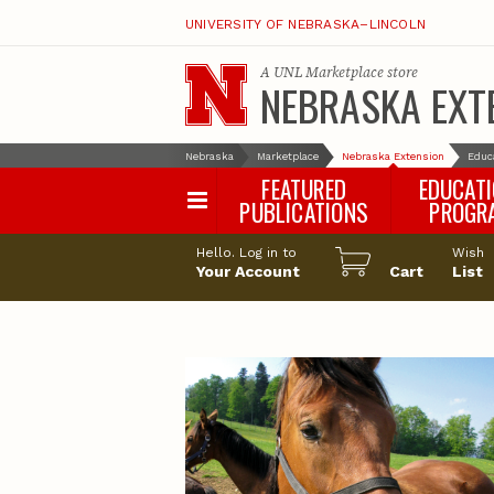
UNIVERSITY OF NEBRASKA–LINCOLN
A
UNL Marketplace
store
NEBRASKA EXT
Nebraska
Marketplace
Nebraska Extension
Educ
FEATURED
EDUCAT
PUBLICATIONS
PROGR
Happy Orchar
Hello. Log in to
Wish
Your Account
Cart
Pollinator Habi
List
Certification