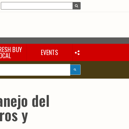
RESH BUY
EVENTS
OCAL
anejo del
ros y