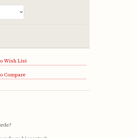
o Wish List
to Compare
orde?